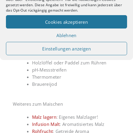
gesetzt werden. Diese Angabe ist freiwillig und kann jederzeit über
Mehr Infos zum Thema im Beitrag
Maischverfahren
.
das Opt-Out rückgängig gemacht werden.
Cookies akzeptieren
Ablehnen
Ausrüstung zum Maischen
Einstellungen anzeigen
Einkocher, Topf mit Elektroplatte oder
Vollautomat
Holzlöffel oder Paddel zum Rühren
pH-Messstreifen
Thermometer
Brauereijod
Weiteres zum Maischen
Malz lagern
: Eigenes Malzlager!
Infusion Malt
: Aromatisiertes Malz
Rohfrucht
: Getreide Aroma