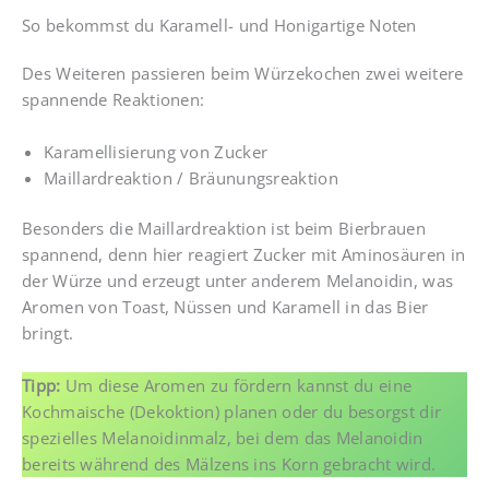
So bekommst du Karamell- und Honigartige Noten
Des Weiteren passieren beim Würzekochen zwei weitere
spannende Reaktionen:
Karamellisierung von Zucker
Maillardreaktion / Bräunungsreaktion
Besonders die Maillardreaktion ist beim Bierbrauen
spannend, denn hier reagiert Zucker mit Aminosäuren in
der Würze und erzeugt unter anderem Melanoidin, was
Aromen von Toast, Nüssen und Karamell in das Bier
bringt.
Tipp:
Um diese Aromen zu fördern kannst du eine
Kochmaische (Dekoktion) planen oder du besorgst dir
spezielles Melanoidinmalz, bei dem das Melanoidin
bereits während des Mälzens ins Korn gebracht wird.