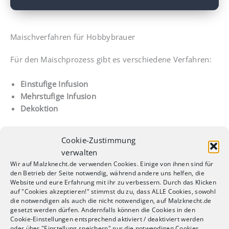
Maischverfahren für Hobbybrauer
Für den Maischprozess gibt es verschiedene Verfahren:
Einstufige Infusion
Mehrstufige Infusion
Dekoktion
Einsteiger wählen in der Regel die Mehrstufige Infusion,
Cookie-Zustimmung
bei der über einen Einkocher oder Heizplatte gezielt
verwalten
Temperaturen gesteuert werden können.
Wir auf Malzknecht.de verwenden Cookies. Einige von ihnen sind für
den Betrieb der Seite notwendig, während andere uns helfen, die
Dekoktionsmaischen, auch als Kochmaischen
Website und eure Erfahrung mit ihr zu verbessern. Durch das Klicken
auf "Cookies akzeptieren!" stimmst du zu, dass ALLE Cookies, sowohl
bezeichnet, sind traditionell begründet, finden aber auch
die notwendigen als auch die nicht notwendigen, auf Malzknecht.de
heute noch Anwendung. Hier wird ein Teil der Maische
gesetzt werden dürfen. Andernfalls können die Cookies in den
gekocht, was zu ganz speziellen kernigen Aromen führt.
Cookie-Einstellungen entsprechend aktiviert / deaktiviert werden
oder über "Einstellung speichern" nur die notwendigen Cookies