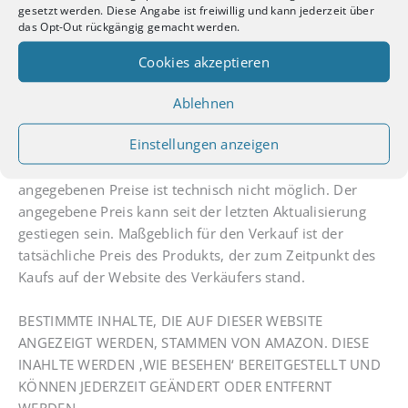
gesetzt werden. Diese Angabe ist freiwillig und kann jederzeit über
Hinweise auf Rechtsverstöße: Sollten Sie innerhalb
das Opt-Out rückgängig gemacht werden.
unseres Internetauftritts Rechtsverstöße bemerken,
bitten wir Sie uns auf diese hinzuweisen. Wir werden
Cookies akzeptieren
rechtswidrige Inhalte und Links nach Kenntnisnahme
unverzüglich entfernen.
Ablehnen
Einstellungen anzeigen
Haftungsausschluss für Preise: Eine Echtzeit-
Aktualisierung der auf dieser Webseite vorstehend
angegebenen Preise ist technisch nicht möglich. Der
angegebene Preis kann seit der letzten Aktualisierung
gestiegen sein. Maßgeblich für den Verkauf ist der
tatsächliche Preis des Produkts, der zum Zeitpunkt des
Kaufs auf der Website des Verkäufers stand.
BESTIMMTE INHALTE, DIE AUF DIESER WEBSITE
ANGEZEIGT WERDEN, STAMMEN VON AMAZON. DIESE
INAHLTE WERDEN ‚WIE BESEHEN‘ BEREITGESTELLT UND
KÖNNEN JEDERZEIT GEÄNDERT ODER ENTFERNT
WERDEN.