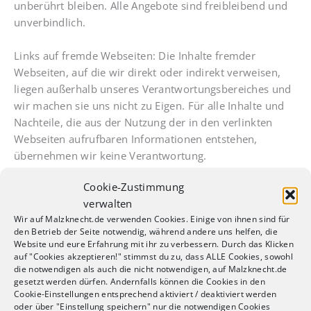
unberührt bleiben. Alle Angebote sind freibleibend und
unverbindlich.
Links auf fremde Webseiten: Die Inhalte fremder
Webseiten, auf die wir direkt oder indirekt verweisen,
liegen außerhalb unseres Verantwortungsbereiches und
wir machen sie uns nicht zu Eigen. Für alle Inhalte und
Nachteile, die aus der Nutzung der in den verlinkten
Webseiten aufrufbaren Informationen entstehen,
übernehmen wir keine Verantwortung.
Cookie-Zustimmung
Urheberrechte und Markenrechte: Alle auf dieser
verwalten
Website dargestellten Inhalte, wie Texte, Fotografien,
Wir auf Malzknecht.de verwenden Cookies. Einige von ihnen sind für
Grafiken, Marken und Warenzeichen sind durch die
den Betrieb der Seite notwendig, während andere uns helfen, die
jeweiligen Schutzrechte (Urheberrechte, Markenrechte)
Website und eure Erfahrung mit ihr zu verbessern. Durch das Klicken
geschützt. Die Verwendung, Vervielfältigung usw.
auf "Cookies akzeptieren!" stimmst du zu, dass ALLE Cookies, sowohl
die notwendigen als auch die nicht notwendigen, auf Malzknecht.de
unterliegen unseren Rechten oder den Rechten der
gesetzt werden dürfen. Andernfalls können die Cookies in den
jeweiligen Urheber bzw. Rechteinhaber.
Cookie-Einstellungen entsprechend aktiviert / deaktiviert werden
oder über "Einstellung speichern" nur die notwendigen Cookies