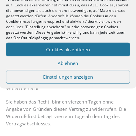
Lieferung von nicht auf einem körperlichen Datenträger
auf "Cookies akzeptieren!" stimmst du zu, dass ALLE Cookies, sowohl
die notwendigen als auch die nicht notwendigen, auf Malzknecht.de
befindlichen digitalen Inhalten, wenn wir mit der
gesetzt werden dürfen. Andernfalls können die Cookies in den
Ausführung des Vertrags begonnen haben, nachdem Sie
Cookie-Einstellungen entsprechend aktiviert / deaktiviert werden
ausdrücklich zugestimmt haben, dass wir mit der
oder über "Einstellung speichern" nur die notwendigen Cookies
gesetzt werden. Diese Angabe ist freiwillig und kann jederzeit über
Ausführung des Vertrags vor Ablauf der Widerrufsfrist
das Opt-Out rückgängig gemacht werden.
beginnen, und Sie Ihre Kenntnis davon bestätigt haben,
dass Sie durch Ihre Zustimmung mit Beginn der
Cookies akzeptieren
Ausführung des Vertrags Ihr Widerrufsrecht verlieren.
Ablehnen
C. Widerrufsbelehrung für Dienstleistungen (z. B.
Einstellungen anzeigen
Seminare, Founders-Ticket)
Widerrufsrecht
Sie haben das Recht, binnen vierzehn Tagen ohne
Angabe von Gründen diesen Vertrag zu widerrufen. Die
Widerrufsfrist beträgt vierzehn Tage ab dem Tag des
Vertragsabschlusses.