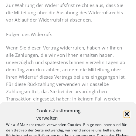
Zur Wahrung der Widerrufsfrist reicht es aus, dass Sie
die Mitteilung über die Ausübung des Widerrufsrechts
vor Ablauf der Widerrufsfrist absenden.
Folgen des Widerrufs
Wenn Sie diesen Vertrag widerrufen, haben wir Ihnen
alle Zahlungen, die wir von Ihnen erhalten haben,
unverzüglich und spätestens binnen vierzehn Tagen ab
dem Tag zurückzuzahlen, an dem die Mitteilung über
Ihren Widerruf dieses Vertrags bei uns eingegangen ist.
Für diese Rückzahlung verwenden wir dasselbe
Zahlungsmittel, das Sie bei der ursprünglichen
Transaktion eingesetzt haben; in keinem Fall werden
Ihnen wegen dieser Rückzahlung Entgelte berechnet.
Cookie-Zustimmung
verwalten
Erlöschen des Widerrufsrechts
Wir auf Malzknecht.de verwenden Cookies. Einige von ihnen sind für
den Betrieb der Seite notwendig, während andere uns helfen, die
Das Widerrufsrecht erlischt bei Verträgen über die
Website und eure Erfahrung mit ihr zu verbessern. Durch das Klicken