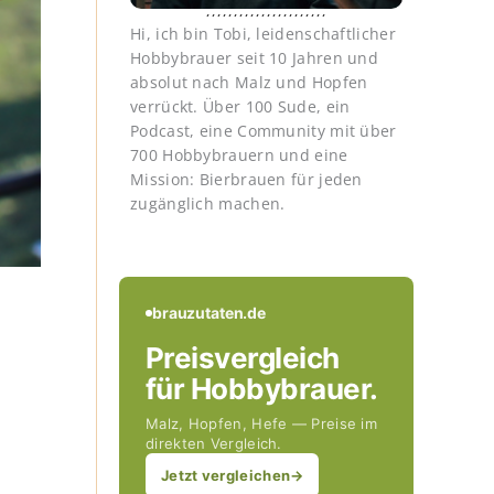
Hi, ich bin Tobi, leidenschaftlicher
Hobbybrauer seit 10 Jahren und
absolut nach Malz und Hopfen
verrückt. Über 100 Sude, ein
Podcast, eine Community mit über
700 Hobbybrauern und eine
Mission: Bierbrauen für jeden
zugänglich machen.
brauzutaten.de
Preisvergleich
für Hobbybrauer.
Malz, Hopfen, Hefe — Preise im
direkten Vergleich.
Jetzt vergleichen
→