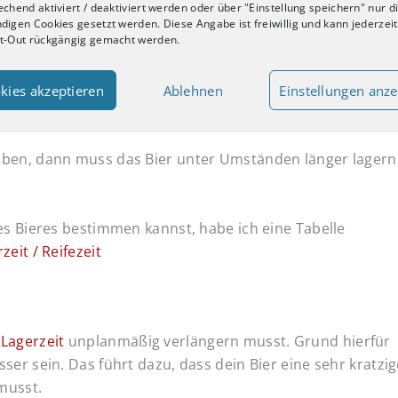
chend aktiviert / deaktiviert werden oder über "Einstellung speichern" nur d
digen Cookies gesetzt werden. Diese Angabe ist freiwillig und kann jederzei
t-Out rückgängig gemacht werden.
kies akzeptieren
Ablehnen
Einstellungen anz
n Vorhaben nur auf Weißbiere und helle Biere konzentriere
aben, dann muss das Bier unter Umständen länger lagern
es Bieres bestimmen kannst, habe ich eine Tabelle
zeit / Reifezeit
e
Lagerzeit
unplanmäßig verlängern musst. Grund hierfür
ser sein. Das führt dazu, dass dein Bier eine sehr kratzig
 musst.