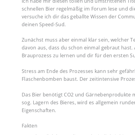
Ich habe mir diesen tollen und umstrittenen Ti
schnellen Bier regelmäßig im Forum lese und die
versuche ich dir das geballte Wissen der Comm
deinen Speed-Sud.
Zunächst muss aber einmal klar sein, welcher Tei
davon aus, dass du schon einmal gebraut hast. An
Brauprozess zu lernen und dir für den ersten 
Stress am Ende des Prozesses kann sehr gefährli
Flaschenbomben baust. Der zeitintensive Prozess
Das Bier benötigt CO2 und Gärnebenprodukte m
sog. Lagern des Bieres, wird es allgemein runde
Eigenschaften.
Fakten