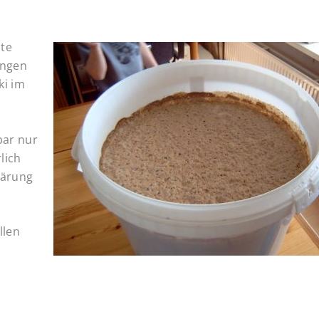
ute
ungen
ki im
bar nur
lich
Gärung
llen