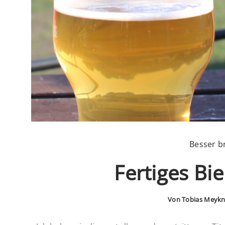
Besser b
Fertiges Bi
Von
Tobias Meykn