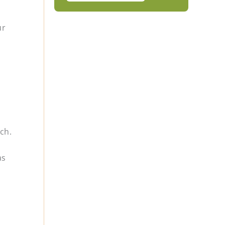
ür
ch.
as