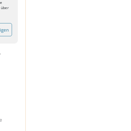
ie
t über
eigen
n.
,
e