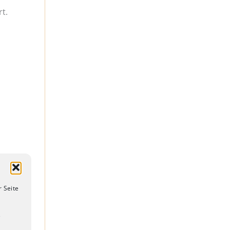
rt.
n
r Seite
e