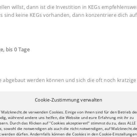
llen willst, dann ist die Investition in KEGs empfehlenswe
es sind keine KEGs vorhanden, dann konzentriere dich auf
, bis 0 Tage
e abgebaut werden können und sich die oft noch kratzige
Cookie-Zustimmung verwalten
t für die Reifung. Allgemein kann von folgenden Reifezeite
sind. [1]
f Malzknecht.de verwenden Cookies. Einige von ihnen sind für den Betrieb de
dig, während andere uns helfen, die Website und eure Erfahrung mit ihr zu
sern. Durch das Klicken auf "Cookies akzeptieren!" stimmst du zu, dass ALLE
s, sowohl die notwendigen als auch die nicht notwendigen, auf Malzknecht.d
t werden dürfen. Andernfalls können die Cookies in den Cookie-Einstellungen