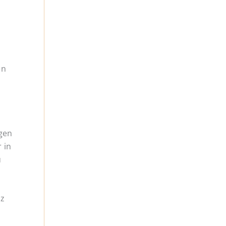
en
igen
 in
u
tz