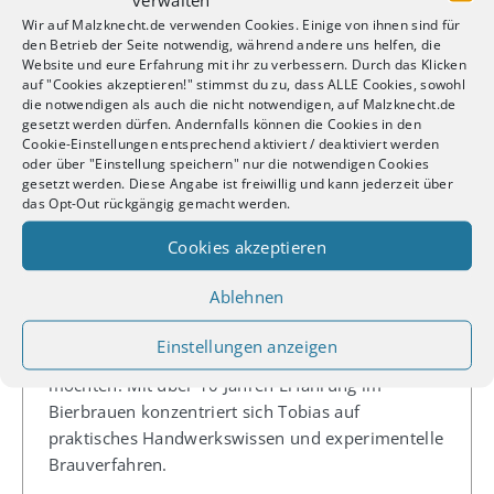
Wir auf Malzknecht.de verwenden Cookies. Einige von ihnen sind für
[mk_newsletter alt=““]
den Betrieb der Seite notwendig, während andere uns helfen, die
Website und eure Erfahrung mit ihr zu verbessern. Durch das Klicken
auf "Cookies akzeptieren!" stimmst du zu, dass ALLE Cookies, sowohl
Autor
die notwendigen als auch die nicht notwendigen, auf Malzknecht.de
gesetzt werden dürfen. Andernfalls können die Cookies in den
Cookie-Einstellungen entsprechend aktiviert / deaktiviert werden
oder über "Einstellung speichern" nur die notwendigen Cookies
gesetzt werden. Diese Angabe ist freiwillig und kann jederzeit über
das Opt-Out rückgängig gemacht werden.
Cookies akzeptieren
Tobias Meyknecht, Malzknecht
Ablehnen
Tobias Meyknecht ist der Gründer und Autor von
Malzknecht, einem Blog für Hobbybrauer, die
Einstellungen anzeigen
tiefer in die Kunst des Brauens eintauchen
möchten. Mit über 10 Jahren Erfahrung im
Bierbrauen konzentriert sich Tobias auf
praktisches Handwerkswissen und experimentelle
Brauverfahren.