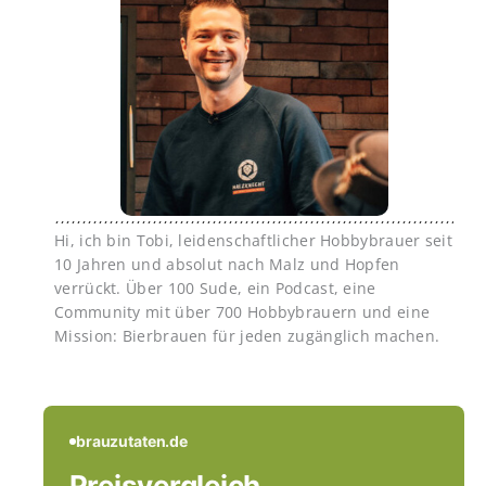
Hi, ich bin Tobi, leidenschaftlicher Hobbybrauer seit
10 Jahren und absolut nach Malz und Hopfen
verrückt. Über 100 Sude, ein Podcast, eine
Community mit über 700 Hobbybrauern und eine
Mission: Bierbrauen für jeden zugänglich machen.
brauzutaten.de
Preisvergleich