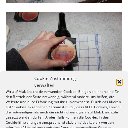
Cookie-Zustimmung
verwalten
Wir auf Malzknecht.de verwenden Cookies. Einige von ihnen sind für
den Betrieb der Seite notwendig, während andere uns helfen, die
… drückst es mit den Fingern in der Mitte fest…
Website und eure Erfahrung mit ihr zu verbessern. Durch das Klicken
auf "Cookies akzeptieren!" stimmst du zu, dass ALLE Cookies, sowohl
die notwendigen als auch die nicht notwendigen, auf Malzknecht.de
gesetzt werden dürfen. Andernfalls können die Cookies in den
Cookie-Einstellungen entsprechend aktiviert / deaktiviert werden
oder über "Einstellung speichern" nur die notwendigen Cookies