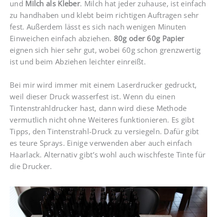
und
Milch als Kleber
. Milch hat jeder zuhause, ist einfach
zu handhaben und klebt beim richtigen Auftragen sehr
fest. Außerdem lässt es sich nach wenigen Minuten
Einweichen einfach abziehen.
80g oder 60g Papier
eignen sich hier sehr gut, wobei 60g schon grenzwertig
ist und beim Abziehen leichter einreißt.
Bei mir wird immer mit einem Laserdrucker gedruckt,
weil dieser Druck wasserfest ist. Wenn du einen
Tintenstrahldrucker hast, dann wird diese Methode
vermutlich nicht ohne Weiteres funktionieren. Es gibt
Tipps, den Tintenstrahl-Druck zu versiegeln. Dafür gibt
es teure Sprays. Einige verwenden aber auch einfach
Haarlack. Alternativ gibt’s wohl auch wischfeste Tinte für
die Drucker.