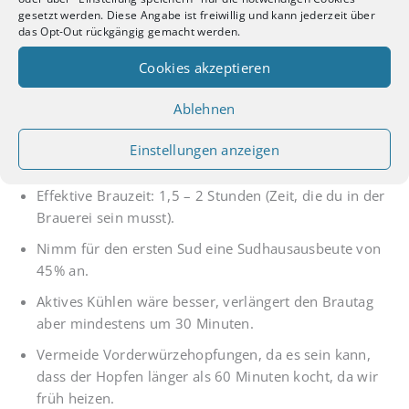
gesetzt werden. Diese Angabe ist freiwillig und kann jederzeit über
Wichtige Infos
das Opt-Out rückgängig gemacht werden.
Cookies akzeptieren
Die Kombirast kann natürlich erst beendet werden,
wenn die Würze Jodnormal ist.
Ablehnen
Ob du länger kochen musst,
hängt auch von anderen
Faktoren ab
. In der Regel sind 60min aber
Einstellungen anzeigen
ausreichend.
Effektive Brauzeit: 1,5 – 2 Stunden (Zeit, die du in der
Brauerei sein musst).
Nimm für den ersten Sud eine Sudhausausbeute von
45% an.
Aktives Kühlen wäre besser, verlängert den Brautag
aber mindestens um 30 Minuten.
Vermeide Vorderwürzehopfungen, da es sein kann,
dass der Hopfen länger als 60 Minuten kocht, da wir
früh heizen.