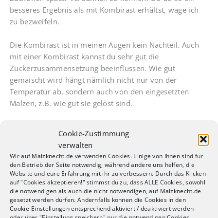
besseres Ergebnis als mit Kombirast erhältst, wage ich
zu bezweifeln.
Die Kombirast ist in meinen Augen kein Nachteil. Auch
mit einer Kombirast kannst du sehr gut die
Zuckerzusammensetzung beeinflussen. Wie gut
gemaischt wird hängt nämlich nicht nur von der
Temperatur ab, sondern auch von den eingesetzten
Malzen, z.B. wie gut sie gelöst sind.
Ob aufsteigende Infusion oder Kombirast, für uns
Cookie-Zustimmung
Hobbybrauer spielt der Unterschied in meinen Augen
verwalten
keine Rolle.
Wir auf Malzknecht.de verwenden Cookies. Einige von ihnen sind für
den Betrieb der Seite notwendig, während andere uns helfen, die
Übrigens:
Falls du deine Ausbeute leicht verbessern
Website und eure Erfahrung mit ihr zu verbessern. Durch das Klicken
auf "Cookies akzeptieren!" stimmst du zu, dass ALLE Cookies, sowohl
willst, kannst du während der Kombirast auch mal alles
die notwendigen als auch die nicht notwendigen, auf Malzknecht.de
ein – zwei Mal umrühren. Bis spätestens 30 Minuten vor
gesetzt werden dürfen. Andernfalls können die Cookies in den
Ende, damit alles sedimentieren kann.
Cookie-Einstellungen entsprechend aktiviert / deaktiviert werden
oder über "Einstellung speichern" nur die notwendigen Cookies