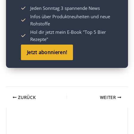
Jeden Sonntag 3 spannende News
Infos über Produktneuheiten und neue
Rohstoffe
Hol dir jetzt mein
E-Book "Top 5 Bier
Rezepte"
Jetzt abonnieren!
ZURÜCK
WEITER