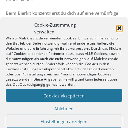
Beim Bierkit konzentrierst du dich auf eine vernünftige
Gärung
und musst dir keine Gedanken um Rasten oder
Cookie-Zustimmung
Hopfengaben machen. Am Ende geht’s dann nur noch
verwalten
ums Abfüllen und um die Karbonisierung.
Wir auf Malzknecht.de verwenden Cookies. Einige von ihnen sind für
den Betrieb der Seite notwendig, während andere uns helfen, die
Das kann von Vorteil sein, da du so den Prozess
Website und eure Erfahrung mit ihr zu verbessern. Durch das Klicken
auf "Cookies akzeptieren!" stimmst du zu, dass ALLE Cookies, sowohl
reduzierst und dich erstmal weiter ins Thema einlesen
die notwendigen als auch die nicht notwendigen, auf Malzknecht.de
kannst.
gesetzt werden dürfen. Andernfalls können die Cookies in den
Cookie-Einstellungen entsprechend aktiviert / deaktiviert werden
oder über "Einstellung speichern" nur die notwendigen Cookies
Übrigens:
Ich habe selbst mit einem Bierkit angefangen!
gesetzt werden. Diese Angabe ist freiwillig und kann jederzeit über
Das hat trotz der fehlenden Prozessschritte einen
das Opt-Out rückgängig gemacht werden.
Riesenspaß gemacht.
Cookies akzeptieren
Mit der Malzmischung zum ersten eigenen Bier?
Ablehnen
Einstellungen anzeigen