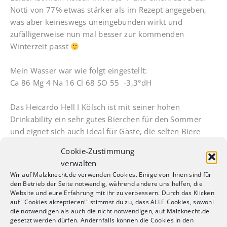
Notti von 77% etwas stärker als im Rezept angegeben,
was aber keineswegs uneingebunden wirkt und
zufälligerweise nun mal besser zur kommenden
Winterzeit passt
Mein Wasser war wie folgt eingestellt:
Ca 86 Mg 4 Na 16 Cl 68 SO 55 -3,3°dH
Das Heicardo Hell I Kölsch ist mit seiner hohen
Drinkability ein sehr gutes Bierchen für den Sommer
und eignet sich auch ideal für Gäste, die selten Biere
abseits des Pils-Pfades probieren. Die angenehme Süße
Cookie-Zustimmung
und die geringe Bittere sorgen dafür, dass es auch sehr
verwalten
gut bei der Damenwelt ankommt.
Wir auf Malzknecht.de verwenden Cookies. Einige von ihnen sind für
den Betrieb der Seite notwendig, während andere uns helfen, die
Ein großer Vorteil dieses Rezeptes ist der unkomplizierte
Website und eure Erfahrung mit ihr zu verbessern. Durch das Klicken
auf "Cookies akzeptieren!" stimmst du zu, dass ALLE Cookies, sowohl
Brautag und die Wahl der einfachen Rohstoffe. Dieses
die notwendigen als auch die nicht notwendigen, auf Malzknecht.de
Rezept kann ich uneingeschränkt empfehlen.
gesetzt werden dürfen. Andernfalls können die Cookies in den