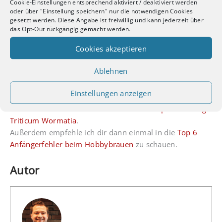
Cookie-Einstellungen entsprechend aktiviert / deaktiviert werden
oder über "Einstellung speichern" nur die notwendigen Cookies
Danke für’s Lesen dieser Bewertung. Ich hoffe ich konnte
gesetzt werden. Diese Angabe ist freiwillig und kann jederzeit über
dir weiterhelfen. Gerne antworte ich auch auf
das Opt-Out rückgängig gemacht werden.
Kommentare oder E-Mails. Bis zum nächsten Mal.
Cookies akzeptieren
Willst du auch ein eigenes Etikett erstellen? Dann schaue
Ablehnen
dir mein Tutorial an:
Tutorial 1
Du bist Einsteiger und möchtest erst einmal mit einem
Einstellungen anzeigen
Rezept beginnen, dass auf jeden Fall gelingt? Dann
schaue dir das Triticum Wormatia an:
Rezeptbewertung
Triticum Wormatia
.
Außerdem empfehle ich dir dann einmal in die
Top 6
Anfängerfehler beim Hobbybrauen
zu schauen.
Autor