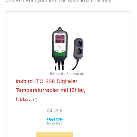
anderen Hobbybrauern zur Standardausrüstung!
Bildquelle: Amazon.de
Inkbird ITC-308 Digitaler
Temperaturregler mit fühler,
Heiz...
(*)
33,14 €
PRIME
berechtigt