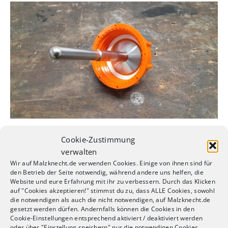
Cookie-Zustimmung
Zunächst habe ich den Deckel meines Gäreimers
verwalten
aufgebohrt, sodass meine Tauchhülse montiert werden
Wir auf Malzknecht.de verwenden Cookies. Einige von ihnen sind für
kann.
den Betrieb der Seite notwendig, während andere uns helfen, die
Website und eure Erfahrung mit ihr zu verbessern. Durch das Klicken
auf "Cookies akzeptieren!" stimmst du zu, dass ALLE Cookies, sowohl
Diese Lösung ermöglicht den flexiblen Ein- und Ausbau
die notwendigen als auch die nicht notwendigen, auf Malzknecht.de
des Sensors. Außerdem erhoffe ich mir hierdurch eine
gesetzt werden dürfen. Andernfalls können die Cookies in den
Cookie-Einstellungen entsprechend aktiviert / deaktiviert werden
genauere Temperaturangabe des Bieres. Da ich diese
oder über "Einstellung speichern" nur die notwendigen Cookies