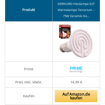
DERNORD Heizlampe E27
Produkt
Wärmelampe Terrarium –
75W Keramik He…
PRIME
Prime
berechtigt
Preis inkl. MwSt.
14,99 €
Auf Amazon.de
Kaufen
kaufen