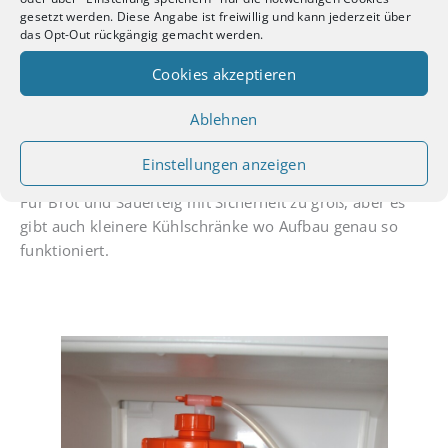
Eintauchhülse noch vorhanden hatte, ist sie so kurz. Du
gesetzt werden. Diese Angabe ist freiwillig und kann jederzeit über
kannst natürlich auch eine längere verwenden.
das Opt-Out rückgängig gemacht werden.
Cookies akzeptieren
So sieht dann mein fertiger Gärschrank aus.
Ablehnen
Schön groß für bis zu 60 Liter Bier und dennoch günstig
und einfach zu handhaben.
Einstellungen anzeigen
Für Brot und Sauerteig mit Sicherheit zu groß, aber es
gibt auch kleinere Kühlschränke wo Aufbau genau so
funktioniert.