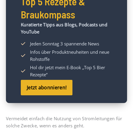
Top 5 Rezepte &
Braukompass
Kuratierte Tipps aus Blogs, Podcasts und
YouTube
Jeden Sonntag 3 spannende News
Infos über Produktneuheiten und neue
Rohstoffe
Hol dir jetzt mein
E-Book „Top 5 Bier
Rezepte“
Jetzt abonnieren!
Vermeidet einfach die Nutzung von Stromleitungen für
solche Zwecke, wenn es anders geht.