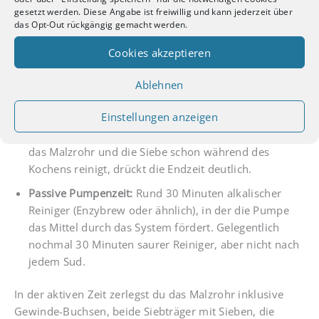
gesetzt werden. Diese Angabe ist freiwillig und kann jederzeit über
Die Reinigung wird bei Vollautomatik-Anlagen gern unter
das Opt-Out rückgängig gemacht werden.
den Tisch gekehrt. Beim Braumeister gehört sie zur
Kaufentscheidung dazu, sieht aber bei näherem
Cookies akzeptieren
Hinschauen entspannter aus als der oft kolportierte
„Zwei-Stunden-Block“. Die ehrliche Aufschlüsselung:
Ablehnen
Einstellungen anzeigen
Aktive Handarbeit:
45 bis 60 Minuten am Ende des
Brautags. Wer pingelig putzt, kommt eher auf 60. Wer
das Malzrohr und die Siebe schon während des
Kochens reinigt, drückt die Endzeit deutlich.
Passive Pumpenzeit:
Rund 30 Minuten alkalischer
Reiniger (Enzybrew oder ähnlich), in der die Pumpe
das Mittel durch das System fördert. Gelegentlich
nochmal 30 Minuten saurer Reiniger, aber nicht nach
jedem Sud.
In der aktiven Zeit zerlegst du das Malzrohr inklusive
Gewinde-Buchsen, beide Siebträger mit Sieben, die