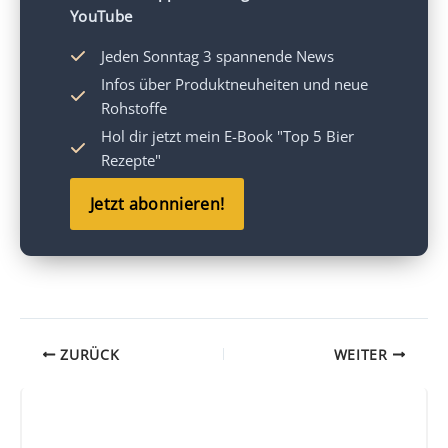
YouTube
Jeden Sonntag 3 spannende News
Infos über Produktneuheiten und neue
Rohstoffe
Hol dir jetzt mein
E-Book "Top 5 Bier
Rezepte"
Jetzt abonnieren!
ZURÜCK
WEITER