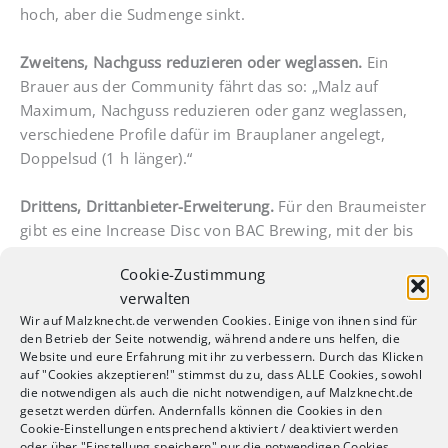
hoch, aber die Sudmenge sinkt.
Zweitens, Nachguss reduzieren oder weglassen.
Ein
Brauer aus der Community fährt das so: „Malz auf
Maximum, Nachguss reduzieren oder ganz weglassen,
verschiedene Profile dafür im Brauplaner angelegt,
Doppelsud (1 h länger).“
Drittens, Drittanbieter-Erweiterung.
Für den Braumeister
gibt es eine Increase Disc von BAC Brewing, mit der bis
zu 3 kg Malz statt 2,6 kg ins Rohr passen, bzw. etwa 23%
Cookie-Zustimmung
mehr Schüttung (Gilt für alle 3 Braumeister). Die
verwalten
zusätzlichen 400 Gramm machen bei Starkbieren
Wir auf Malzknecht.de verwenden Cookies. Einige von ihnen sind für
spürbar etwas aus. Für den BM20 reicht in den meisten
den Betrieb der Seite notwendig, während andere uns helfen, die
Fällen das LOB-Set von Speidel, das die Schüttung auf 7
Website und eure Erfahrung mit ihr zu verbessern. Durch das Klicken
kg erhöht.
auf "Cookies akzeptieren!" stimmst du zu, dass ALLE Cookies, sowohl
die notwendigen als auch die nicht notwendigen, auf Malzknecht.de
gesetzt werden dürfen. Andernfalls können die Cookies in den
Reinigung: rund eine Stunde aktive Handarbeit
Cookie-Einstellungen entsprechend aktiviert / deaktiviert werden
oder über "Einstellung speichern" nur die notwendigen Cookies