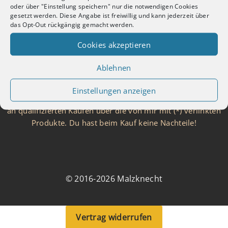
Kontakt
oder über "Einstellung speichern" nur die notwendigen Cookies
Cookie-Richtlinie
gesetzt werden. Diese Angabe ist freiwillig und kann jederzeit über
das Opt-Out rückgängig gemacht werden.
Haftungsausschluss für Preise
Über Malzknecht
Cookies akzeptieren
FAQ
Grounding
Ablehnen
Braurechner
Einstellungen anzeigen
Als Amazon, Brauen.de und TradeTracker Partner verdiene ich
an qualifizierten Käufen über die von mir mit (*) verlinkten
Produkte. Du hast beim Kauf keine Nachteile!
© 2016-2026 Malzknecht
Vertrag widerrufen