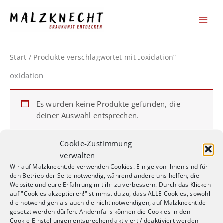
Zum
Inhalt
springen
Start
/ Produkte verschlagwortet mit „oxidation“
oxidation
Es wurden keine Produkte gefunden, die
deiner Auswahl entsprechen.
Cookie-Zustimmung
verwalten
Wir auf Malzknecht.de verwenden Cookies. Einige von ihnen sind für
den Betrieb der Seite notwendig, während andere uns helfen, die
AGB / Terms of Service
Website und eure Erfahrung mit ihr zu verbessern. Durch das Klicken
Datenschutzerklärung / Privacy Policy
auf "Cookies akzeptieren!" stimmst du zu, dass ALLE Cookies, sowohl
Widerrufsbelehrung
die notwendigen als auch die nicht notwendigen, auf Malzknecht.de
gesetzt werden dürfen. Andernfalls können die Cookies in den
Impressum
Cookie-Einstellungen entsprechend aktiviert / deaktiviert werden