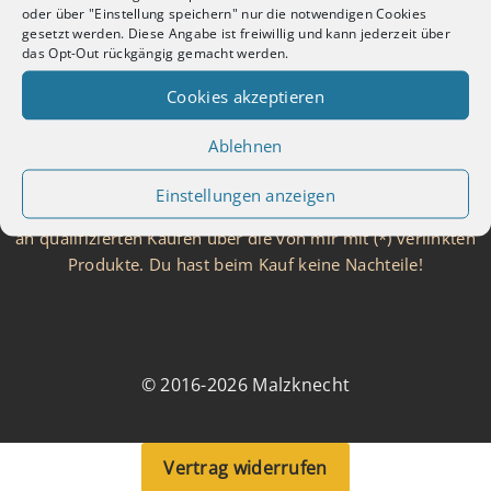
Kontakt
oder über "Einstellung speichern" nur die notwendigen Cookies
Cookie-Richtlinie
gesetzt werden. Diese Angabe ist freiwillig und kann jederzeit über
das Opt-Out rückgängig gemacht werden.
Haftungsausschluss für Preise
Über Malzknecht
Cookies akzeptieren
FAQ
Grounding
Ablehnen
Braurechner
Einstellungen anzeigen
Als Amazon, Brauen.de und TradeTracker Partner verdiene ich
an qualifizierten Käufen über die von mir mit (*) verlinkten
Produkte. Du hast beim Kauf keine Nachteile!
© 2016-2026 Malzknecht
Vertrag widerrufen