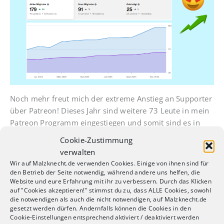
Noch mehr freut mich der extreme Anstieg an Supporter
über Patreon! Dieses Jahr sind weitere 73 Leute in mein
Patreon Programm eingestiegen und somit sind es in
Summe 116 Personen, die mich finanziell unterstützen.
Cookie-Zustimmung
verwalten
DANKE DANKE DANKE!! Ihr macht das hier eigentlich erst
Wir auf Malzknecht.de verwenden Cookies. Einige von ihnen sind für
möglich.
den Betrieb der Seite notwendig, während andere uns helfen, die
Website und eure Erfahrung mit ihr zu verbessern. Durch das Klicken
auf "Cookies akzeptieren!" stimmst du zu, dass ALLE Cookies, sowohl
Braukompass
die notwendigen als auch die nicht notwendigen, auf Malzknecht.de
gesetzt werden dürfen. Andernfalls können die Cookies in den
Der Braukompass
ist noch sehr frisch und es gibt ja erst
Cookie-Einstellungen entsprechend aktiviert / deaktiviert werden