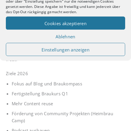
oder über "Einstellung speichern" nur die notwendigen Cookies
ein paar Ausgaben, aber die Resonanz ist super. Ich habe
gesetzt werden. Diese Angabe ist freiwillig und kann jederzeit über
aus Datenschutzgründen das Tracking deaktiviert, sehe
das Opt-Out rückgängig gemacht werden.
aber natürlich (anonymisiert), wenn jemand auf einen
Cookies akzeptieren
Link zu Malzknecht etc. klickt.
Ablehnen
In Summe sind es inzwischen über 1100 Leute im
Newsletter bei einer Klickrate von 15-20%. Das ist weit
Einstellungen anzeigen
über dem Durchschnitt für Newsletter, was mich extrem
freut.
Ziele 2026
Fokus auf Blog und Braukompass
Fertigstellung Braukurs Q1
Mehr Content reuse
Förderung von Community Projekten (Heimbrau
Camp)
Podcast ausbauen