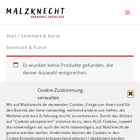
Zum
Inhalt
springen
Start
/ Seminare & Kurse
Seminare & Kurse
Es wurden keine Produkte gefunden, die
deiner Auswahl entsprechen.
Cookie-Zustimmung
verwalten
Wir auf Malzknecht.de verwenden Cookies. Einige von ihnen sind für
den Betrieb der Seite notwendig, während andere uns helfen, die
AGB / Terms of Service
Website und eure Erfahrung mit ihr zu verbessern. Durch das Klicken
Datenschutzerklärung / Privacy Policy
auf "Cookies akzeptieren!" stimmst du zu, dass ALLE Cookies, sowohl
Widerrufsbelehrung
die notwendigen als auch die nicht notwendigen, auf Malzknecht.de
gesetzt werden dürfen. Andernfalls können die Cookies in den
Impressum
Cookie-Einstellungen entsprechend aktiviert / deaktiviert werden