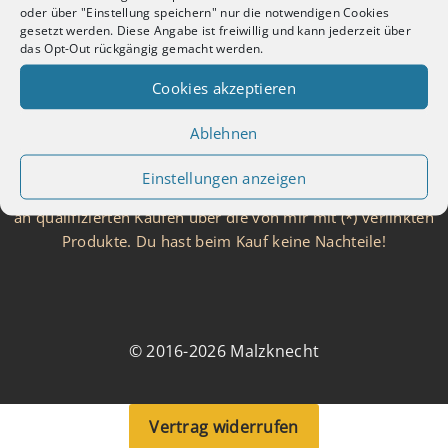
Kontakt
oder über "Einstellung speichern" nur die notwendigen Cookies
Cookie-Richtlinie
gesetzt werden. Diese Angabe ist freiwillig und kann jederzeit über
das Opt-Out rückgängig gemacht werden.
Haftungsausschluss für Preise
Über Malzknecht
Cookies akzeptieren
FAQ
Grounding
Ablehnen
Braurechner
Einstellungen anzeigen
Als Amazon, Brauen.de und TradeTracker Partner verdiene ich
an qualifizierten Käufen über die von mir mit (*) verlinkten
Produkte. Du hast beim Kauf keine Nachteile!
© 2016-2026 Malzknecht
Vertrag widerrufen